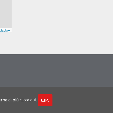
erne di più
clicca qui
.
OK
mobiliare