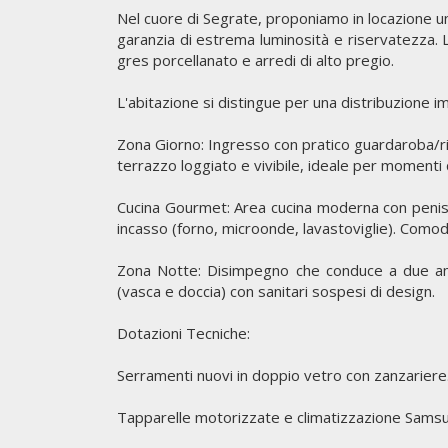
Nel cuore di Segrate, proponiamo in locazione 
garanzia di estrema luminosità e riservatezza. L
gres porcellanato e arredi di alto pregio.
L'abitazione si distingue per una distribuzione i
Zona Giorno: Ingresso con pratico guardaroba/ri
terrazzo loggiato e vivibile, ideale per momenti d
Cucina Gourmet: Area cucina moderna con peniso
incasso (forno, microonde, lavastoviglie). Como
Zona Notte: Disimpegno che conduce a due amp
(vasca e doccia) con sanitari sospesi di design.
Dotazioni Tecniche:
Serramenti nuovi in doppio vetro con zanzariere
Tapparelle motorizzate e climatizzazione Samsu