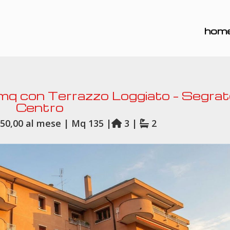
hom
mq con Terrazzo Loggiato – Segra
Centro
50,00 al mese | Mq 135 |
3 |
2