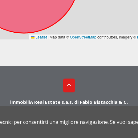
immobiliA Real Estate s.a.s. di Fabio Bistacchia & C.
Via Santa Clotilde, 3/A - 20861 Brugherio (MB)
Tel. 039.2876012 - Cell. 393.8000539 - 392.9630546
tecnici per consentirti una migliore navigazione. Se vuoi sap
956220962 | Rea MI 1609292 |
Privacy
|
Cookies Policy
|
Powered by Cometa Im