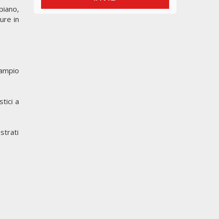
piano,
ure in
'ampio
tici a
strati