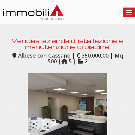
To
Vendesi azienda di istallazione e
manutenzione di piscine.
Albese con Cassano |
350.000,00 | Mq
500 |
5 |
2