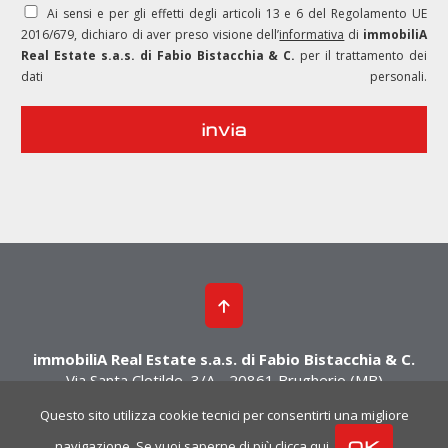
Ai sensi e per gli effetti degli articoli 13 e 6 del Regolamento UE
2016/679, dichiaro di aver preso visione dell’
informativa
di
immobiliA
Real Estate s.a.s. di Fabio Bistacchia & C.
per il trattamento dei
dati personali.
immobiliA Real Estate s.a.s. di Fabio Bistacchia & C.
Via Santa Clotilde, 3/A - 20861 Brugherio (MB)
Tel. 039.2876012 - Cell. 393.8000539 - 392.9630546
Questo sito utilizza cookie tecnici per consentirti una migliore
P.Iva 02956220962 | Rea MI 1609292 |
Privacy
|
Cookies Policy
|
Powered
navigazione. Se vuoi saperne di più
clicca qui
.
OK
by Cometa Immobiliare