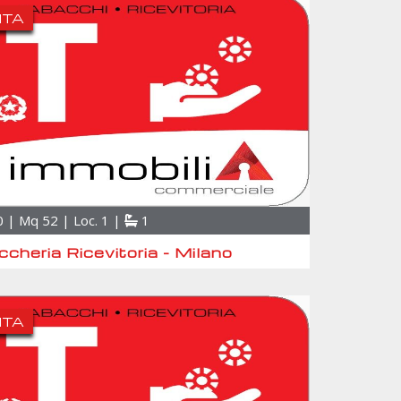
ITA
 | Mq 52 | Loc. 1 |
1
cheria Ricevitoria - Milano
ITA