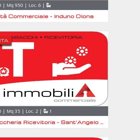
 | Mq 950 | Loc. 6 |
ità Commerciale - Induno Olona
ITA
 | Mq 35 | Loc. 2 |
1
Tabaccheria Ricevitoria - Sant'Angelo Lodigiano