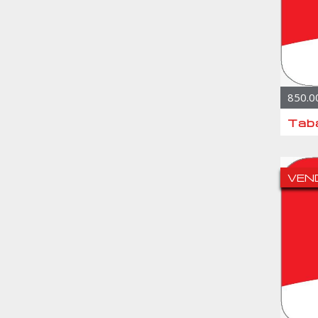
850.0
VEN