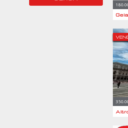
180.0
Gela
VEN
350.0
Altr