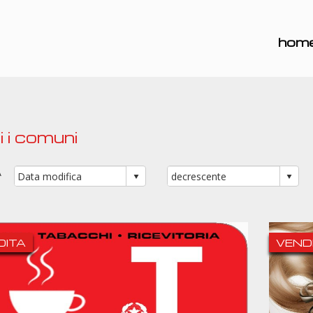
hom
i i comuni
A
DITA
VEND