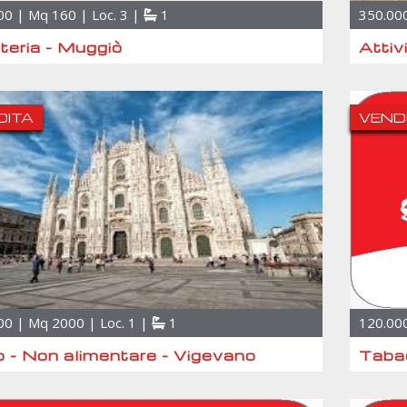
00 | Mq 160 | Loc. 3 |
1
350.000
teria - Muggiò
Attiv
DITA
VEND
00 | Mq 2000 | Loc. 1 |
1
120.000
o - Non alimentare - Vigevano