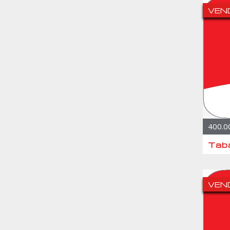
VEN
400.0
Taba
VEN