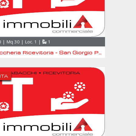
 | Mq 30 | Loc. 1 |
1
Tabaccheria Ricevitoria - San Giorgio Piacentino
ITA