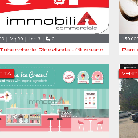
00 | Mq 80 | Loc. 3 |
2
150.000
Tabaccheria Ricevitoria - Giussano
Parr
DITA
VEND