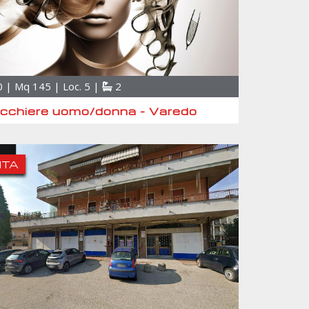
 | Mq 145 | Loc. 5 |
2
ucchiere uomo/donna - Varedo
ITA