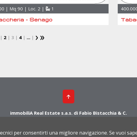
00 | Mq 90 | Loc. 2 |
1
400.000
ccheria - Senago
Tabac
|
2
| 3 |
4
|
...
|
immobiliA Real Estate s.a.s. di Fabio Bistacchia & C.
Via Santa Clotilde, 3/A - 20861 Brugherio (MB)
Tel. 039.2876012 - Cell. 393.8000539 - 392.9630546
tecnici per consentirti una migliore navigazione. Se vuoi sap
956220962 | Rea MI 1609292 |
Privacy
|
Cookies Policy
|
Powered by Cometa Im