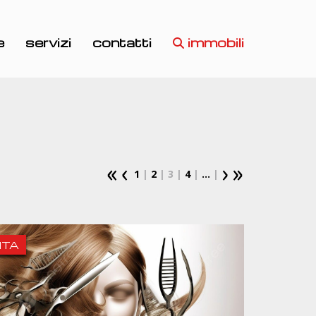
e
servizi
contatti
immobili
1
|
2
| 3 |
4
|
...
|
ITA