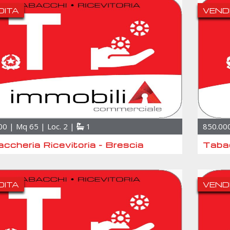
DITA
VEND
00 | Mq 65 | Loc. 2 |
1
850.000
ccheria Ricevitoria - Brescia
Tabac
DITA
VEND