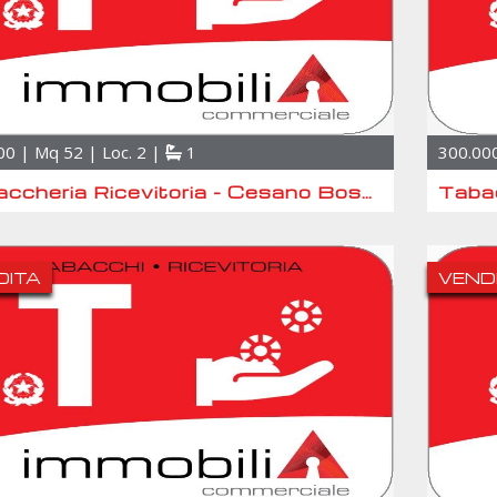
00 | Mq 52 | Loc. 2 |
1
300.000
Tabaccheria Ricevitoria - Cesano Boscone
DITA
VEND