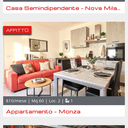
Casa Semindipendente - Nova Milanese
AFFITTO
810/mese | Mq 60 | Loc. 2 |
1
Appartamento - Monza