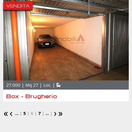
VENDITA
27.000 | Mq 27 | Loc. |
Box - Brugherio
...
|
5
| 6 |
7
|
...
|